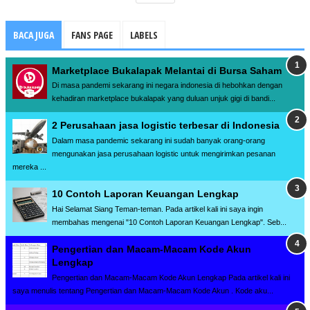
BACA JUGA
FANS PAGE
LABELS
Marketplace Bukalapak Melantai di Bursa Saham
Di masa pandemi sekarang ini negara indonesia di hebohkan dengan
kehadiran marketplace bukalapak yang duluan unjuk gigi di bandi...
2 Perusahaan jasa logistic terbesar di Indonesia
Dalam masa pandemic sekarang ini sudah banyak orang-orang
mengunakan jasa perusahaan logistic untuk mengirimkan pesanan
mereka ...
10 Contoh Laporan Keuangan Lengkap
Hai Selamat Siang Teman-teman. Pada artikel kali ini saya ingin
membahas mengenai "10 Contoh Laporan Keuangan Lengkap". Seb...
Pengertian dan Macam-Macam Kode Akun
Lengkap
Pengertian dan Macam-Macam Kode Akun Lengkap Pada artikel kali ini
saya menulis tentang Pengertian dan Macam-Macam Kode Akun . Kode aku...